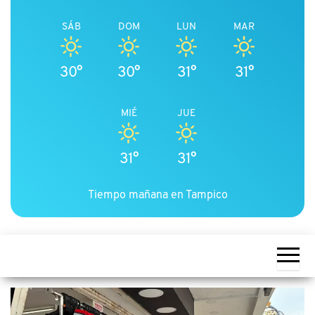
SÁB
DOM
LUN
MAR
30°
30°
31°
31°
MIÉ
JUE
31°
31°
Tiempo mañana en Tampico