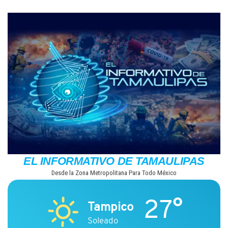
Saltar
al
contenido
EL INFORMATIVO DE TAMAULIPAS
Desde la Zona Metropolitana Para Todo México
27°
Tampico
Soleado