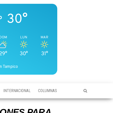
30°
o
DOM
LUN
MAR
29°
30°
31°
n Tampico
INTERNACIONAL
COLUMNAS
IONES PARA