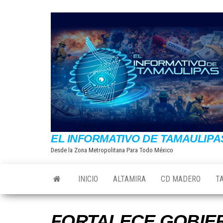
Saltar
al
contenido
EL INFORMATIVO DE TAMAULIPA
Desde la Zona Metropolitana Para Todo México
INICIO
ALTAMIRA
CD MADERO
T
FORTALECE GOBIE