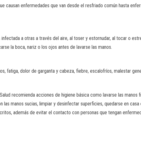
s que causan enfermedades que van desde el resfriado común hasta enf
fectada a otras a través del aire, al toser y estornudar, al tocar o est
arse la boca, nariz o los ojos antes de lavarse las manos.
, fatiga, dolor de garganta y cabeza, fiebre, escalofríos, malestar genera
e Salud recomienda acciones de higiene básica como lavarse las manos f
con las manos sucias, limpiar y desinfectar superficies, quedarse en cas
scritos, además de evitar el contacto con personas que tengan enfermed