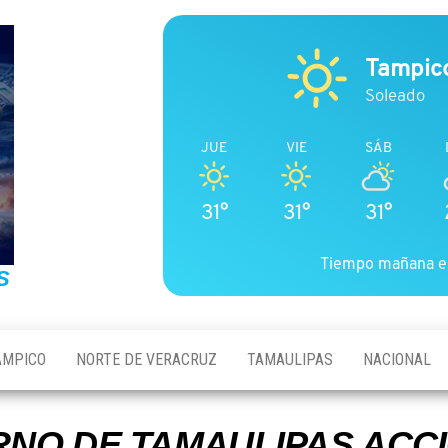
Tampic
Soleado
JUE
VIE
SÁB
31°
31°
31°
Tiempo mañana e
S
AMPICO
NORTE DE VERACRUZ
TAMAULIPAS
NACIONAL
RNO DE TAMAULIPAS ACC