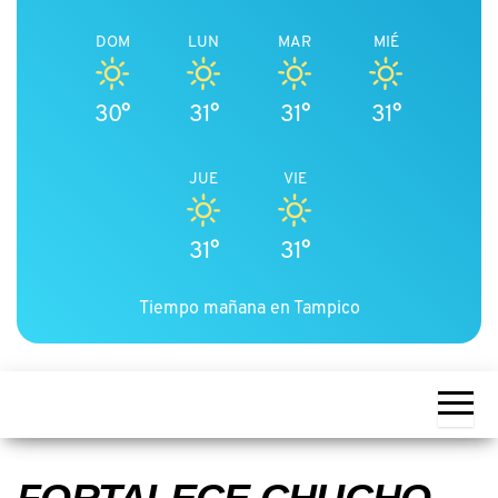
DOM
LUN
MAR
MIÉ
30°
31°
31°
31°
JUE
VIE
31°
31°
Tiempo mañana en Tampico