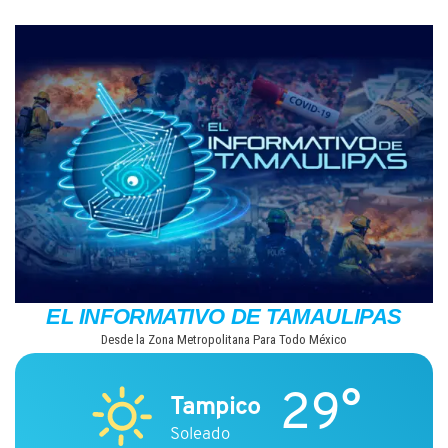
Saltar
al
contenido
EL INFORMATIVO DE TAMAULIPAS
Desde la Zona Metropolitana Para Todo México
29°
Tampico
Soleado