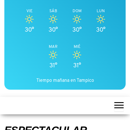
VIE
SÁB
DOM
LUN
30°
30°
30°
30°
MAR
MIÉ
31°
31°
Tiempo mañana en Tampico