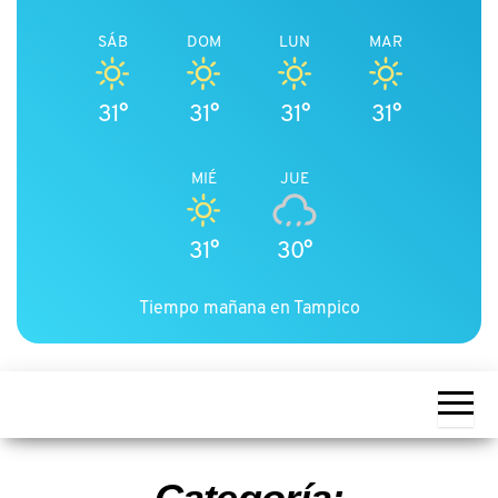
SÁB
DOM
LUN
MAR
31°
31°
31°
31°
MIÉ
JUE
31°
30°
Tiempo mañana en Tampico