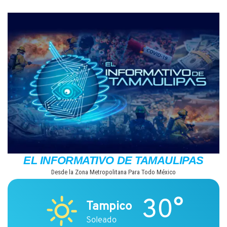
Saltar
al
contenido
EL INFORMATIVO DE TAMAULIPAS
Desde la Zona Metropolitana Para Todo México
30°
Tampico
Soleado