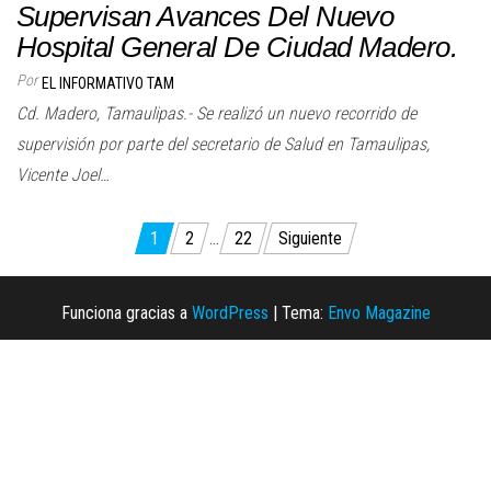
Supervisan Avances Del Nuevo
Hospital General De Ciudad Madero.
Por
EL INFORMATIVO TAM
Cd. Madero, Tamaulipas.- Se realizó un nuevo recorrido de
supervisión por parte del secretario de Salud en Tamaulipas,
Vicente Joel…
Paginación
1
2
…
22
Siguiente
de
entradas
Funciona gracias a
WordPress
|
Tema:
Envo Magazine