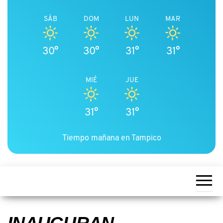
SÁB
DOM
LUN
MAR
30°
30°
31°
31°
MIÉ
JUE
31°
31°
Tiempo mañana en Tampico