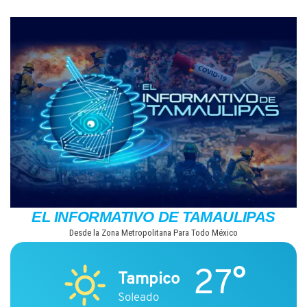
Saltar
al
contenido
EL INFORMATIVO DE TAMAULIPAS
Desde la Zona Metropolitana Para Todo México
27°
Tampico
Soleado