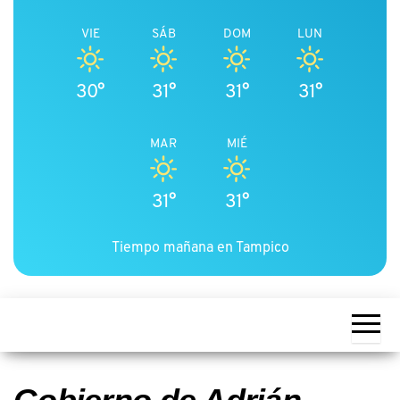
VIE
SÁB
DOM
LUN
30°
31°
31°
31°
MAR
MIÉ
31°
31°
Tiempo mañana en Tampico