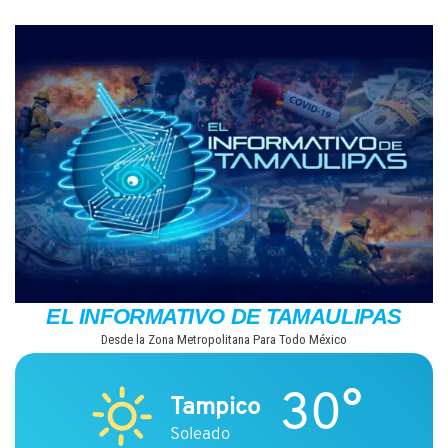
Saltar
al
contenido
EL INFORMATIVO DE TAMAULIPAS
Desde la Zona Metropolitana Para Todo México
30°
Tampico
Soleado