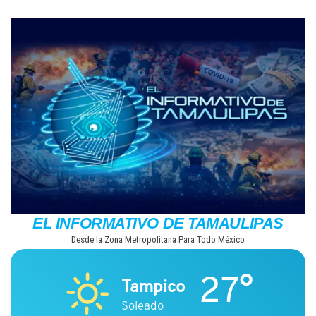
Saltar
al
contenido
EL INFORMATIVO DE TAMAULIPAS
Desde la Zona Metropolitana Para Todo México
27°
Tampico
Soleado