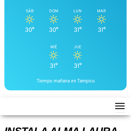
SÁB
DOM
LUN
MAR
30°
30°
31°
31°
MIÉ
JUE
31°
31°
Tiempo mañana en Tampico