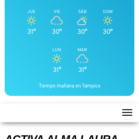
JUE
VIE
SÁB
DOM
31°
30°
30°
30°
LUN
MAR
31°
31°
Tiempo mañana en Tampico