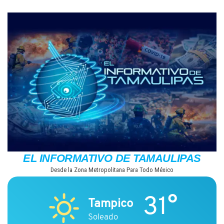
Saltar
al
contenido
EL INFORMATIVO DE TAMAULIPAS
Desde la Zona Metropolitana Para Todo México
31°
Tampico
Soleado