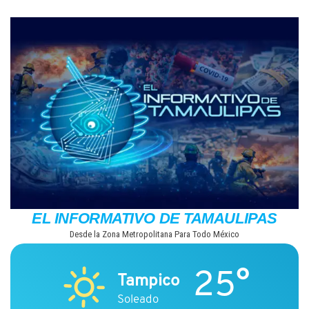
Saltar
al
contenido
EL INFORMATIVO DE TAMAULIPAS
Desde la Zona Metropolitana Para Todo México
25°
Tampico
Soleado