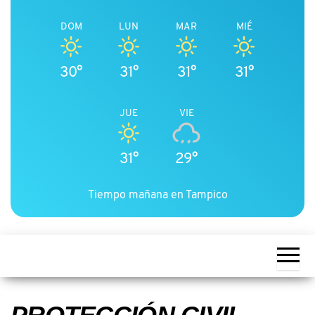
DOM
LUN
MAR
MIÉ
30°
31°
31°
31°
JUE
VIE
31°
29°
Tiempo mañana en Tampico