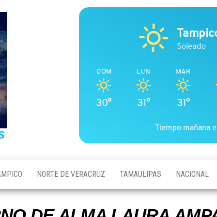
Tampic
Soleado
DOM
LUN
MAR
30°
31°
31°
Tiempo mañana e
S
AMPICO
NORTE DE VERACRUZ
TAMAULIPAS
NACIONAL
NO DE ALMA LAURA AMP