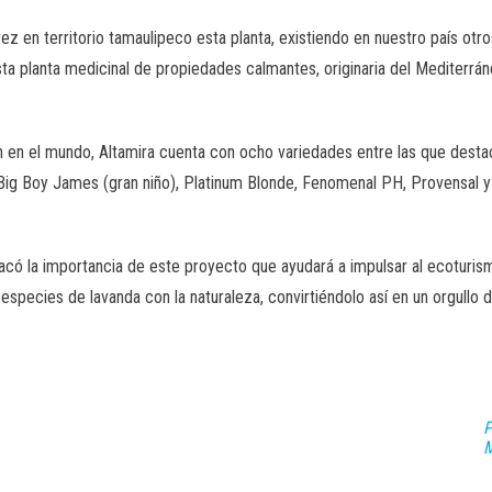
 vez en territorio tamaulipeco esta planta, existiendo en nuestro país o
esta planta medicinal de propiedades calmantes, originaria del Mediterrá
 en el mundo, Altamira cuenta con ocho variedades entre las que desta
 Big Boy James (gran niño), Platinum Blonde, Fenomenal PH, Provensal y
có la importancia de este proyecto que ayudará a impulsar al ecoturism
 especies de lavanda con la naturaleza, convirtiéndolo así en un orgullo 
P
M