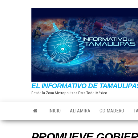
Saltar
al
contenido
EL INFORMATIVO DE TAMAULIPA
Desde la Zona Metropolitana Para Todo México
INICIO
ALTAMIRA
CD MADERO
T
PROMUEVE GOBIER