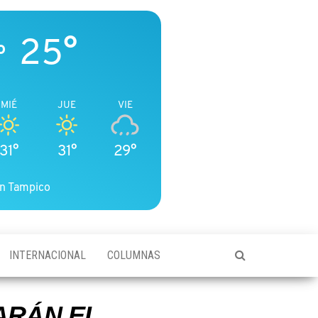
25°
o
MIÉ
JUE
VIE
31°
31°
29°
n Tampico
INTERNACIONAL
COLUMNAS
ARÁN EL