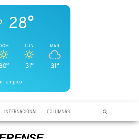
28°
o
DOM
LUN
MAR
30°
31°
31°
n Tampico
INTERNACIONAL
COLUMNAS
DERENSE