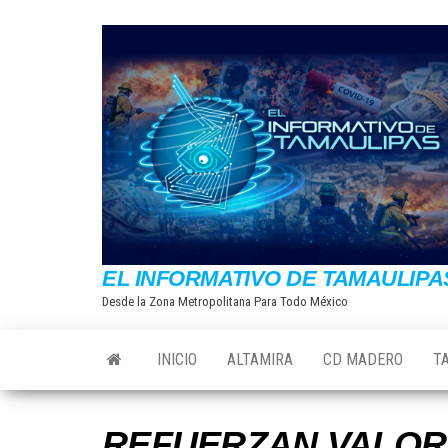
Saltar
al
contenido
EL INFORMATIVO DE TAMAULIPA
Desde la Zona Metropolitana Para Todo México
INICIO
ALTAMIRA
CD MADERO
T
REFUERZAN VALOR