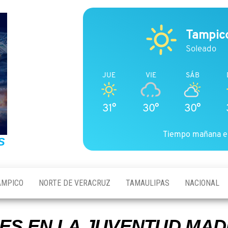
Tampic
Soleado
JUE
VIE
SÁB
31°
30°
30°
Tiempo mañana e
S
AMPICO
NORTE DE VERACRUZ
TAMAULIPAS
NACIONAL
ES EN LA JUVENTUD MA