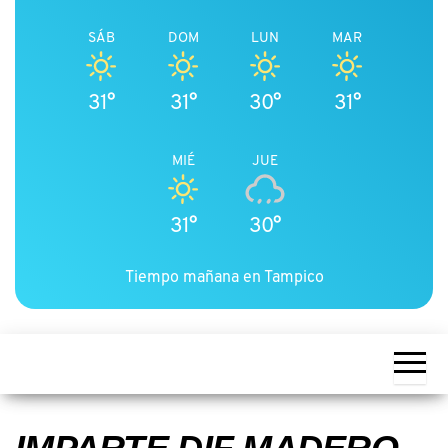
SÁB
DOM
LUN
MAR
31°
31°
30°
31°
MIÉ
JUE
31°
30°
Tiempo mañana en Tampico