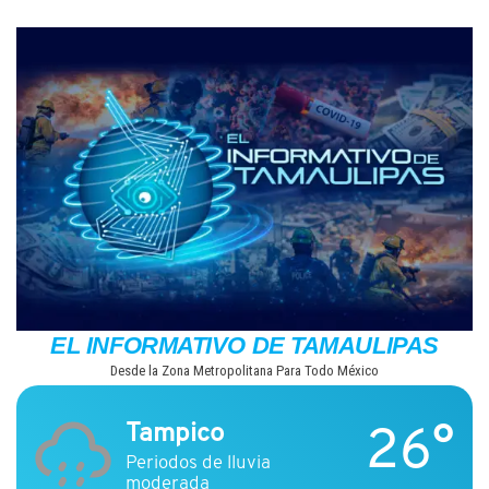
Saltar
al
contenido
EL INFORMATIVO DE TAMAULIPAS
Desde la Zona Metropolitana Para Todo México
26°
Tampico
Periodos de lluvia
moderada