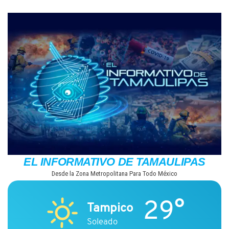
Saltar
al
contenido
EL INFORMATIVO DE TAMAULIPAS
Desde la Zona Metropolitana Para Todo México
29°
Tampico
Soleado