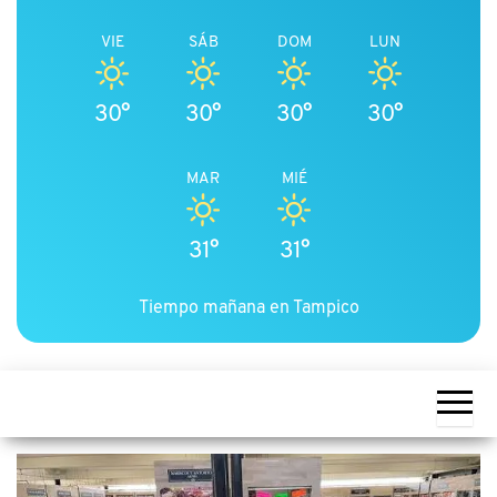
VIE
SÁB
DOM
LUN
30°
30°
30°
30°
MAR
MIÉ
31°
31°
Tiempo mañana en Tampico