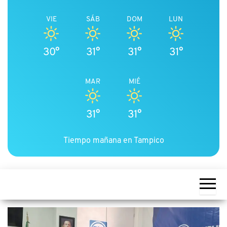
VIE
SÁB
DOM
LUN
30°
31°
31°
31°
MAR
MIÉ
31°
31°
Tiempo mañana en Tampico