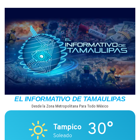
Saltar
al
contenido
EL INFORMATIVO DE TAMAULIPAS
Desde la Zona Metropolitana Para Todo México
30°
Tampico
Soleado