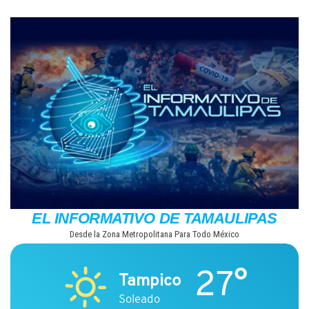
Saltar
al
contenido
EL INFORMATIVO DE TAMAULIPAS
Desde la Zona Metropolitana Para Todo México
27°
Tampico
Soleado