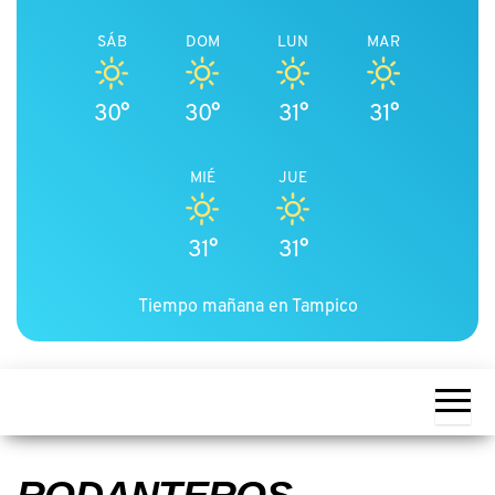
SÁB
DOM
LUN
MAR
30°
30°
31°
31°
MIÉ
JUE
31°
31°
Tiempo mañana en Tampico