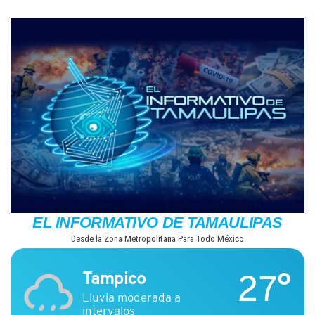
Saltar
al
contenido
EL INFORMATIVO DE TAMAULIPAS
Desde la Zona Metropolitana Para Todo México
27°
Tampico
Lluvia moderada a
intervalos