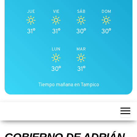
JUE
VIE
SÁB
DOM
31°
31°
30°
30°
LUN
MAR
30°
31°
Tiempo mañana en Tampico