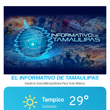
Saltar
al
contenido
EL INFORMATIVO DE TAMAULIPAS
Desde la Zona Metropolitana Para Todo México
29°
Tampico
Soleado