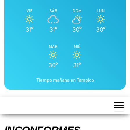
VIE
SÁB
DOM
LUN
31°
31°
30°
30°
MAR
MIÉ
30°
31°
Tiempo mañana en Tampico