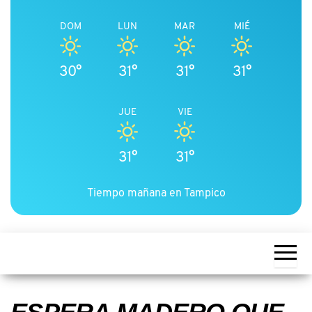
DOM
LUN
MAR
MIÉ
30°
31°
31°
31°
JUE
VIE
31°
31°
Tiempo mañana en Tampico