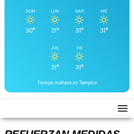
DOM
LUN
MAR
MIÉ
30°
31°
31°
31°
JUE
VIE
31°
31°
Tiempo mañana en Tampico