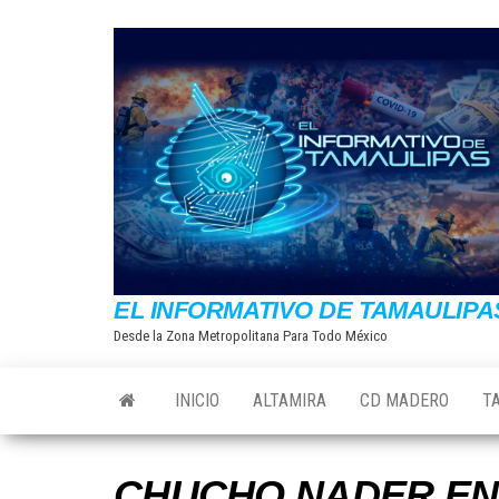
Saltar
al
contenido
EL INFORMATIVO DE TAMAULIPA
Desde la Zona Metropolitana Para Todo México
INICIO
ALTAMIRA
CD MADERO
T
CHUCHO NADER EN