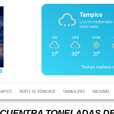
Tampico
Lluvia moderada 
intervalos
VIE
SÁB
DOM
31°
30°
31°
Tiempo mañana e
S
AMPICO
NORTE DE VERACRUZ
TAMAULIPAS
NACIONAL
CUENTRA TONELADAS DE