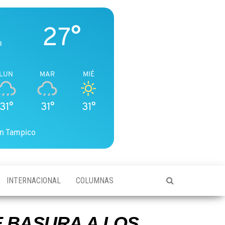
27°
a
LUN
MAR
MIÉ
31°
31°
31°
n Tampico
INTERNACIONAL
COLUMNAS
 BASURA A LOS