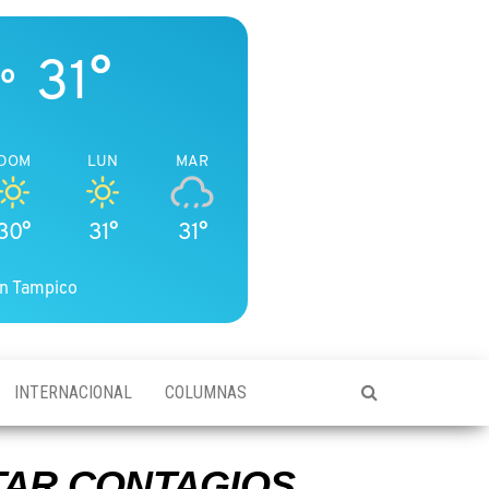
31°
co
DOM
LUN
MAR
30°
31°
31°
n Tampico
INTERNACIONAL
COLUMNAS
TAR CONTAGIOS