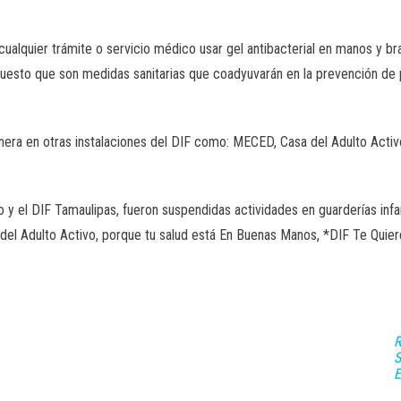
 cualquier trámite o servicio médico usar gel antibacterial en manos y b
, puesto que son medidas sanitarias que coadyuvarán en la prevención de 
ra en otras instalaciones del DIF como: MECED, Casa del Adulto Activo, 
o y el DIF Tamaulipas, fueron suspendidas actividades en guarderías inf
b del Adulto Activo, porque tu salud está En Buenas Manos, *DIF Te Quier
R
S