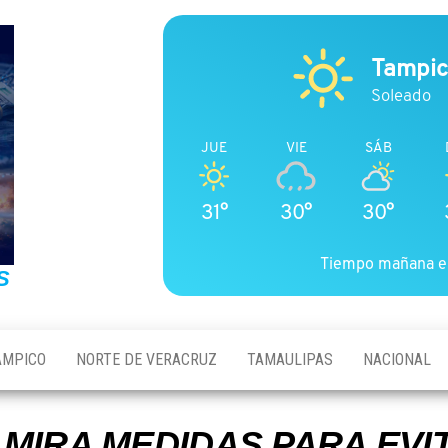
Tampi
Soleado
JUE
VIE
SÁB
31°
30°
30°
Tiempo mañana e
S
AMPICO
NORTE DE VERACRUZ
TAMAULIPAS
NACIONAL
AMIRA MEDIDAS PARA EVI