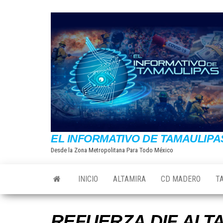
Saltar
al
contenido
EL INFORMATIVO DE TAMAULIPA
Desde la Zona Metropolitana Para Todo México
INICIO
ALTAMIRA
CD MADERO
T
REFUERZA DIF ALT