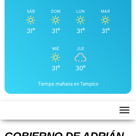
SÁB
DOM
LUN
MAR
31°
31°
31°
31°
MIÉ
JUE
31°
30°
Tiempo mañana en Tampico