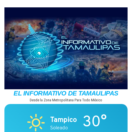
Saltar
al
contenido
EL INFORMATIVO DE TAMAULIPAS
Desde la Zona Metropolitana Para Todo México
30°
Tampico
Soleado