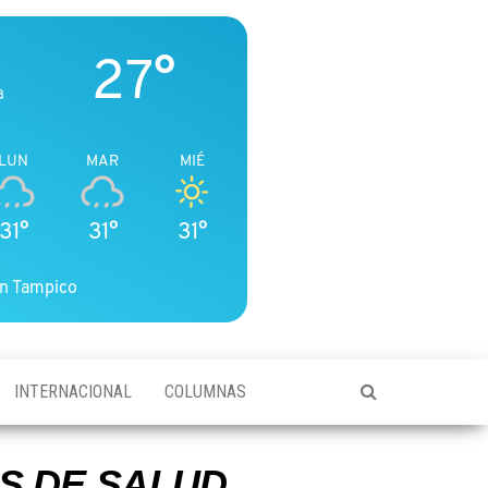
27°
a
LUN
MAR
MIÉ
31°
31°
31°
n Tampico
INTERNACIONAL
COLUMNAS
S DE SALUD