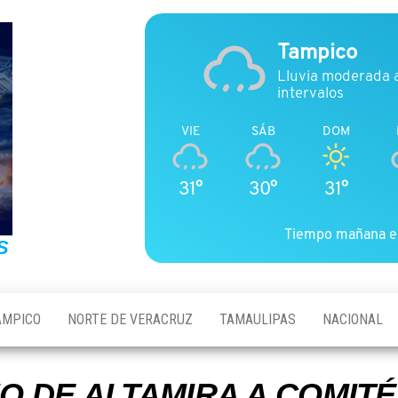
Tampico
Lluvia moderada 
intervalos
VIE
SÁB
DOM
31°
30°
31°
Tiempo mañana e
S
AMPICO
NORTE DE VERACRUZ
TAMAULIPAS
NACIONAL
O DE ALTAMIRA A COMITÉ