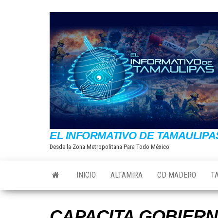
Saltar
al
contenido
EL INFORMATIVO DE TAMAULIPA
Desde la Zona Metropolitana Para Todo México
INICIO
ALTAMIRA
CD MADERO
T
CAPACITA GOBIERN