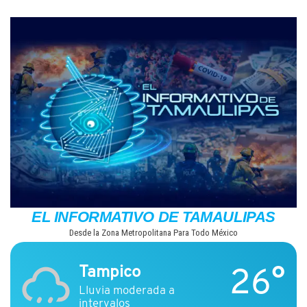
Saltar
al
contenido
EL INFORMATIVO DE TAMAULIPAS
Desde la Zona Metropolitana Para Todo México
26°
Tampico
Lluvia moderada a
intervalos