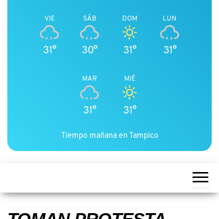
VIE
SÁB
DOM
LUN
31°
30°
31°
31°
MAR
MIÉ
31°
31°
Tiempo mañana en Tampico