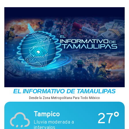
Saltar
al
contenido
EL INFORMATIVO DE TAMAULIPAS
Desde la Zona Metropolitana Para Todo México
27°
Tampico
Lluvia moderada a
intervalos