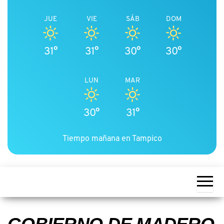
JUE
VIE
SÁB
DOM
31°
31°
30°
30°
LUN
MAR
30°
31°
Tiempo mañana en Tampico