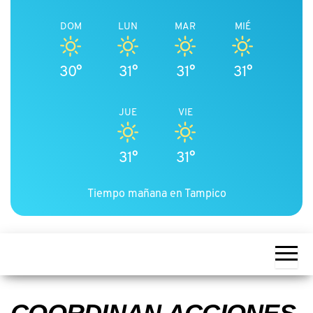
DOM
LUN
MAR
MIÉ
30°
31°
31°
31°
JUE
VIE
31°
31°
Tiempo mañana en Tampico