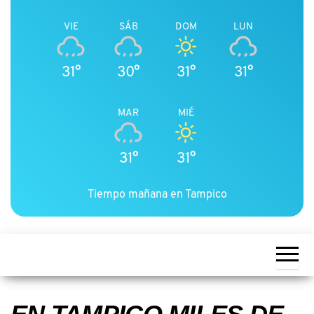
VIE
SÁB
DOM
LUN
31°
30°
31°
31°
MAR
MIÉ
31°
31°
Tiempo mañana en Tampico