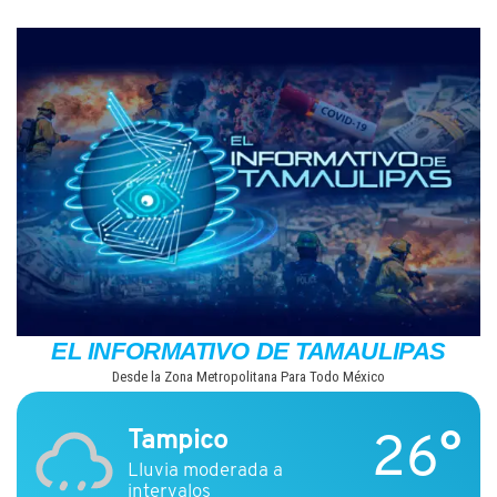
Saltar
al
contenido
EL INFORMATIVO DE TAMAULIPAS
Desde la Zona Metropolitana Para Todo México
26°
Tampico
Lluvia moderada a
intervalos