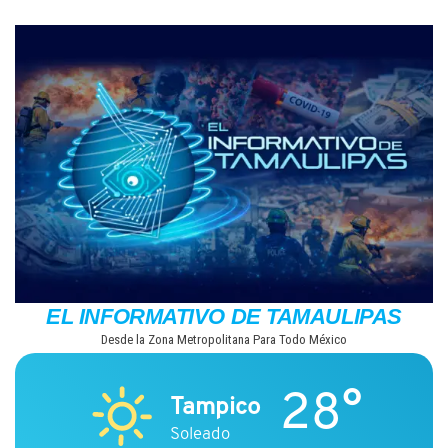
Saltar
al
contenido
EL INFORMATIVO DE TAMAULIPAS
Desde la Zona Metropolitana Para Todo México
28°
Tampico
Soleado