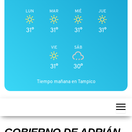
LUN
MAR
MIÉ
JUE
31°
31°
31°
31°
VIE
SÁB
31°
30°
Tiempo mañana en Tampico