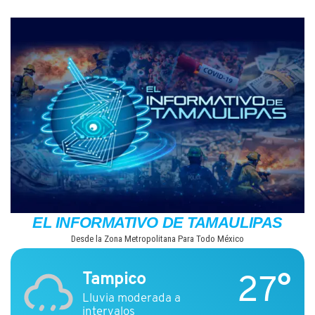
Saltar
al
contenido
EL INFORMATIVO DE TAMAULIPAS
Desde la Zona Metropolitana Para Todo México
27°
Tampico
Lluvia moderada a
intervalos