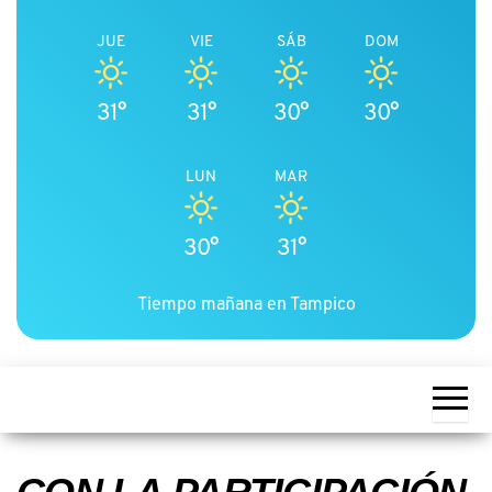
JUE
VIE
SÁB
DOM
31°
31°
30°
30°
LUN
MAR
30°
31°
Tiempo mañana en Tampico