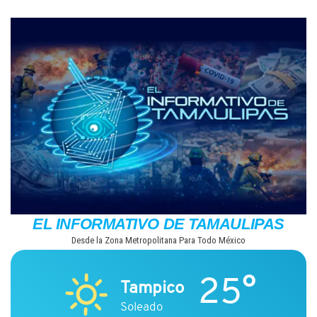
Saltar
al
contenido
EL INFORMATIVO DE TAMAULIPAS
Desde la Zona Metropolitana Para Todo México
25°
Tampico
Soleado