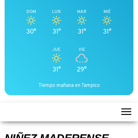
DOM
LUN
MAR
MIÉ
30°
31°
31°
31°
JUE
VIE
31°
29°
Tiempo mañana en Tampico