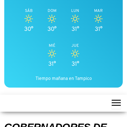
SÁB
DOM
LUN
MAR
30°
30°
31°
31°
MIÉ
JUE
31°
31°
Tiempo mañana en Tampico