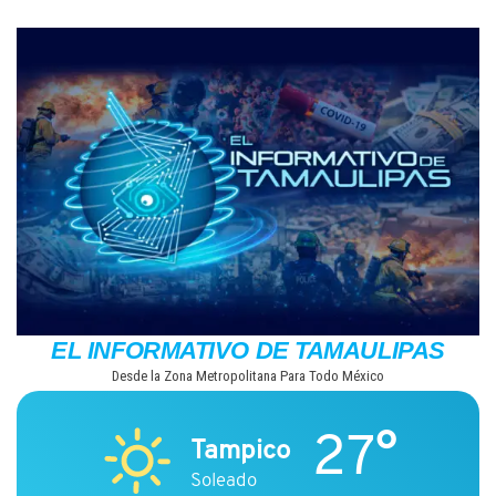
Saltar
al
contenido
EL INFORMATIVO DE TAMAULIPAS
Desde la Zona Metropolitana Para Todo México
27°
Tampico
Soleado