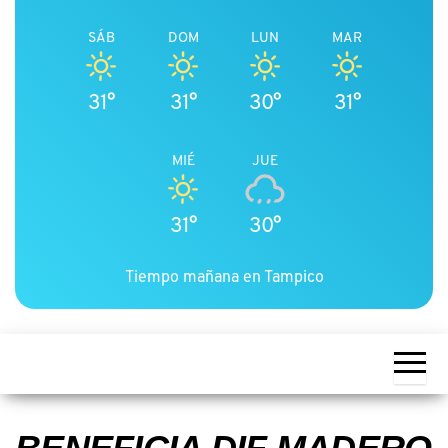
SÁB
DOM
LUN
MAR
31°
31°
30°
31°
MIÉ
JUE
31°
30°
Tiempo mañana en Tampico