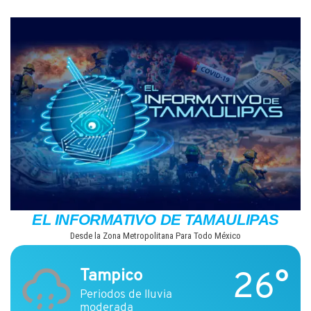
Saltar
al
contenido
EL INFORMATIVO DE TAMAULIPAS
Desde la Zona Metropolitana Para Todo México
26°
Tampico
Periodos de lluvia
moderada