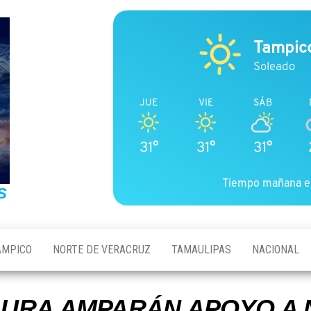
Tampic
Soleado
JUE
VIE
SÁB
31°
31°
31°
Tiempo mañana e
S
AMPICO
NORTE DE VERACRUZ
TAMAULIPAS
NACIONAL
URA AMPARÁN APOYO A N