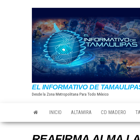
Saltar
al
contenido
EL INFORMATIVO DE TAMAULIPA
Desde la Zona Metropolitana Para Todo México
INICIO
ALTAMIRA
CD MADERO
T
REAFIRMA ALMA LA