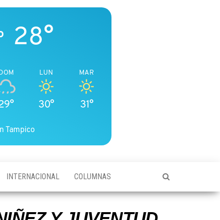
28°
o
DOM
LUN
MAR
29°
30°
31°
n Tampico
INTERNACIONAL
COLUMNAS
IÑEZ Y JUVENTUD