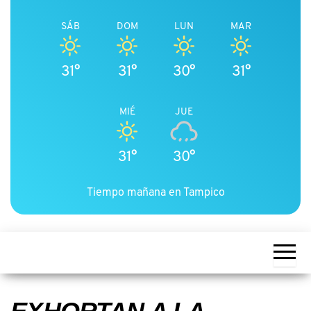
SÁB
DOM
LUN
MAR
31°
31°
30°
31°
MIÉ
JUE
31°
30°
Tiempo mañana en Tampico