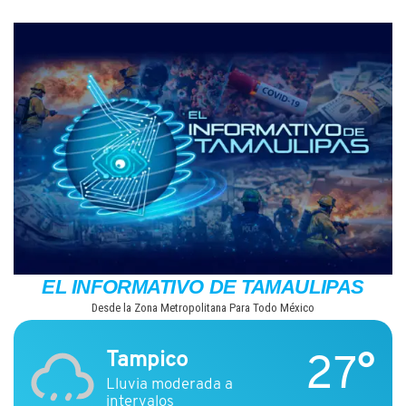
Saltar
al
contenido
EL INFORMATIVO DE TAMAULIPAS
Desde la Zona Metropolitana Para Todo México
27°
Tampico
Lluvia moderada a
intervalos