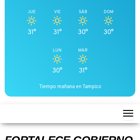
JUE
VIE
SÁB
DOM
31°
31°
30°
30°
LUN
MAR
30°
31°
Tiempo mañana en Tampico