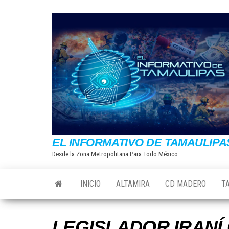
Saltar
al
contenido
EL INFORMATIVO DE TAMAULIPA
Desde la Zona Metropolitana Para Todo México
INICIO
ALTAMIRA
CD MADERO
T
LEGISLADOR IRANÍ