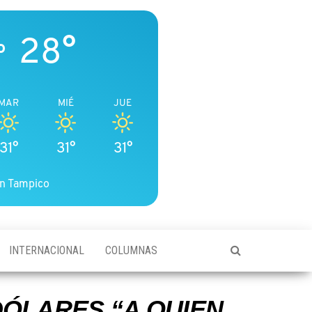
28°
o
MAR
MIÉ
JUE
31°
31°
31°
n Tampico
INTERNACIONAL
COLUMNAS
DÓLARES “A QUIEN