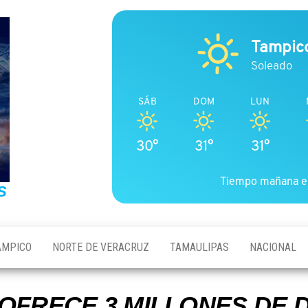
Tampic
Soleado
SÁB
DOM
LUN
30°
31°
31°
Tiempo mañana e
S
AMPICO
NORTE DE VERACRUZ
TAMAULIPAS
NACIONAL
 OFRECE 3 MILLONES DE 