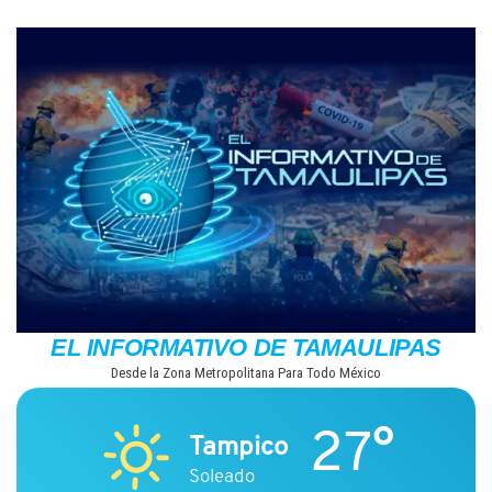
Saltar
al
contenido
EL INFORMATIVO DE TAMAULIPAS
Desde la Zona Metropolitana Para Todo México
27°
Tampico
Soleado