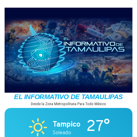
Saltar
al
contenido
EL INFORMATIVO DE TAMAULIPAS
Desde la Zona Metropolitana Para Todo México
27°
Tampico
Soleado