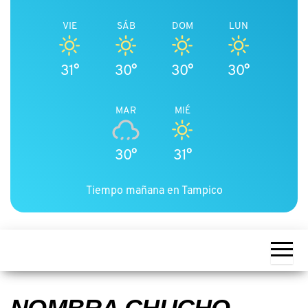
VIE
SÁB
DOM
LUN
31°
30°
30°
30°
MAR
MIÉ
30°
31°
Tiempo mañana en Tampico