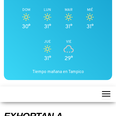
DOM
LUN
MAR
MIÉ
30°
31°
31°
31°
JUE
VIE
31°
29°
Tiempo mañana en Tampico