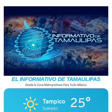
Saltar
al
contenido
EL INFORMATIVO DE TAMAULIPAS
Desde la Zona Metropolitana Para Todo México
25°
Tampico
Soleado