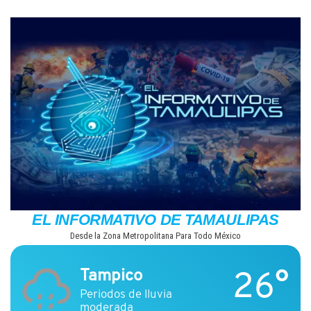
Saltar
al
contenido
EL INFORMATIVO DE TAMAULIPAS
Desde la Zona Metropolitana Para Todo México
26°
Tampico
Periodos de lluvia
moderada