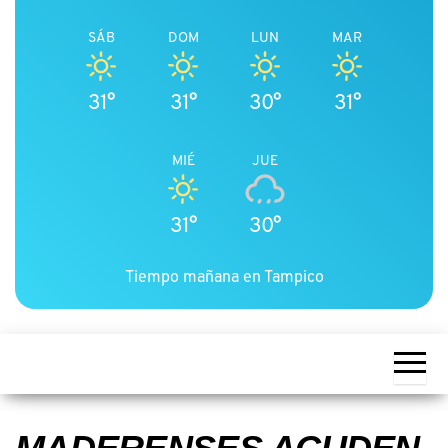
SÁB
DOM
LUN
MAR
31°
31°
30°
31°
MIÉ
JUE
31°
30°
Tiempo mañana en Tampico