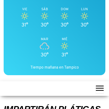
VIE
SÁB
DOM
LUN
31°
30°
30°
30°
MAR
MIÉ
30°
31°
Tiempo mañana en Tampico