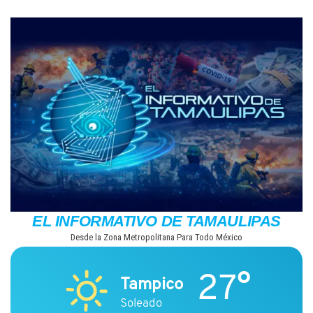
Saltar
al
contenido
EL INFORMATIVO DE TAMAULIPAS
Desde la Zona Metropolitana Para Todo México
27°
Tampico
Soleado