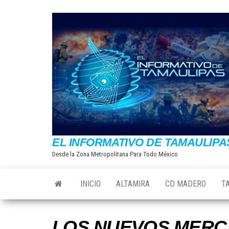
Saltar
al
contenido
EL INFORMATIVO DE TAMAULIPA
Desde la Zona Metropolitana Para Todo México
INICIO
ALTAMIRA
CD MADERO
T
LOS NUEVOS MERC