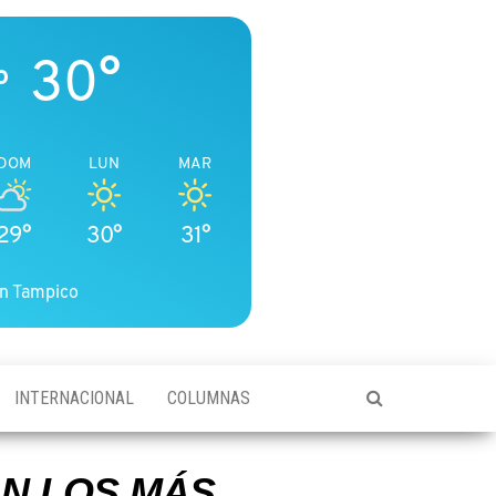
30°
o
DOM
LUN
MAR
29°
30°
31°
n Tampico
INTERNACIONAL
COLUMNAS
N LOS MÁS