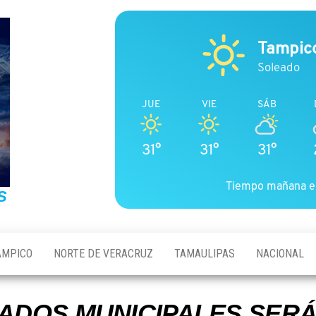
Tampic
Soleado
JUE
VIE
SÁB
31°
31°
31°
Tiempo mañana e
S
AMPICO
NORTE DE VERACRUZ
TAMAULIPAS
NACIONAL
ADOS MUNICIPALES SERÁ