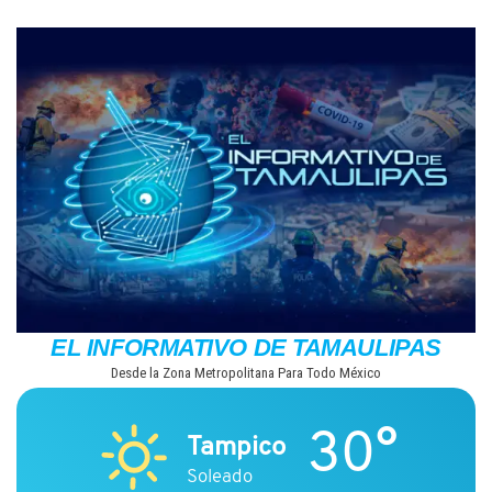
Saltar
al
contenido
EL INFORMATIVO DE TAMAULIPAS
Desde la Zona Metropolitana Para Todo México
30°
Tampico
Soleado