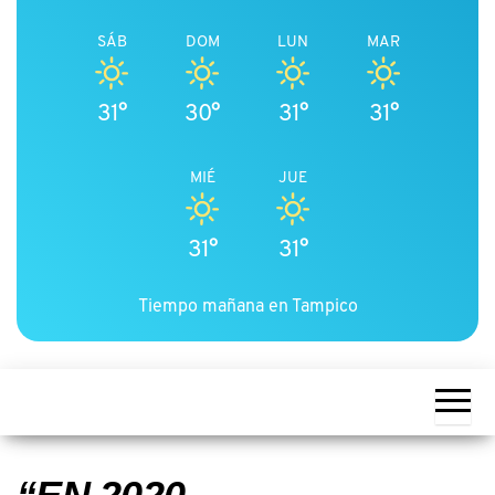
SÁB
DOM
LUN
MAR
31°
30°
31°
31°
MIÉ
JUE
31°
31°
Tiempo mañana en Tampico