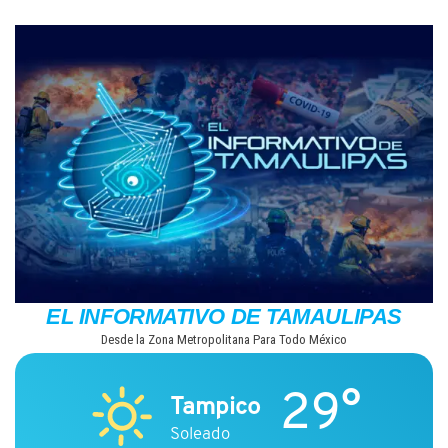
Saltar
al
contenido
EL INFORMATIVO DE TAMAULIPAS
Desde la Zona Metropolitana Para Todo México
29°
Tampico
Soleado