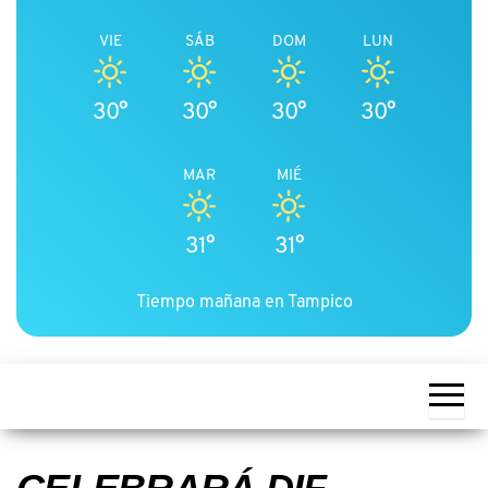
VIE
SÁB
DOM
LUN
30°
30°
30°
30°
MAR
MIÉ
31°
31°
Tiempo mañana en Tampico