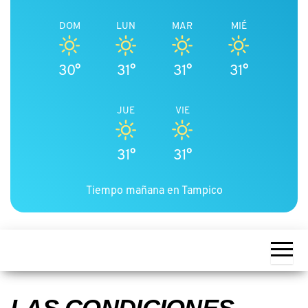
DOM
LUN
MAR
MIÉ
30°
31°
31°
31°
JUE
VIE
31°
31°
Tiempo mañana en Tampico