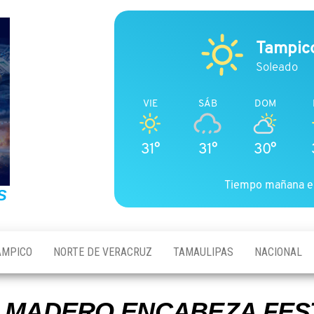
Tampic
Soleado
VIE
SÁB
DOM
31°
31°
30°
Tiempo mañana e
S
AMPICO
NORTE DE VERACRUZ
TAMAULIPAS
NACIONAL
F MADERO ENCABEZA FES