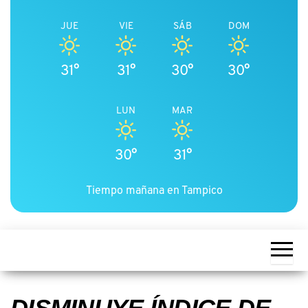
JUE
VIE
SÁB
DOM
31°
31°
30°
30°
LUN
MAR
30°
31°
Tiempo mañana en Tampico