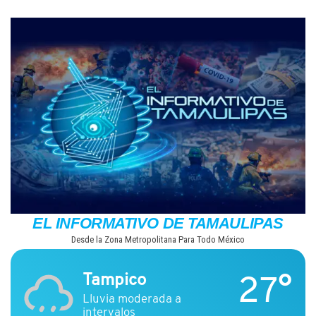
Saltar
al
contenido
EL INFORMATIVO DE TAMAULIPAS
Desde la Zona Metropolitana Para Todo México
27°
Tampico
Lluvia moderada a
intervalos