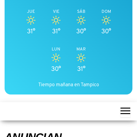
JUE
VIE
SÁB
DOM
31°
31°
30°
30°
LUN
MAR
30°
31°
Tiempo mañana en Tampico