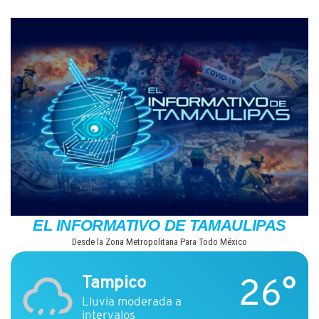
Saltar
al
contenido
EL INFORMATIVO DE TAMAULIPAS
Desde la Zona Metropolitana Para Todo México
26°
Tampico
Lluvia moderada a
intervalos