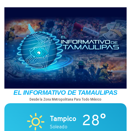
Saltar
al
contenido
EL INFORMATIVO DE TAMAULIPAS
Desde la Zona Metropolitana Para Todo México
28°
Tampico
Soleado