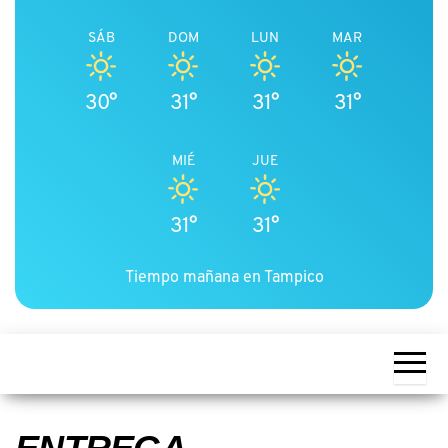
SÁB
DOM
LUN
MAR
30°
31°
31°
31°
MIÉ
JUE
31°
31°
Tiempo mañana en Tampico